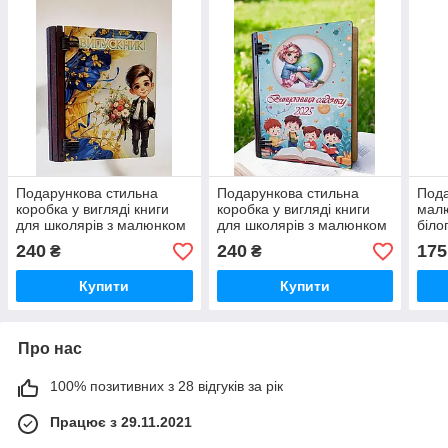
Подарункова стильна
Подарункова стильна
Пода
коробка у вигляді книги
коробка у вигляді книги
малю
для школярів з малюнком
для школярів з малюнком
біло
240
240
175
₴
₴
Купити
Купити
Про нас
100% позитивних з 28 відгуків за рік
Працює з 29.11.2021