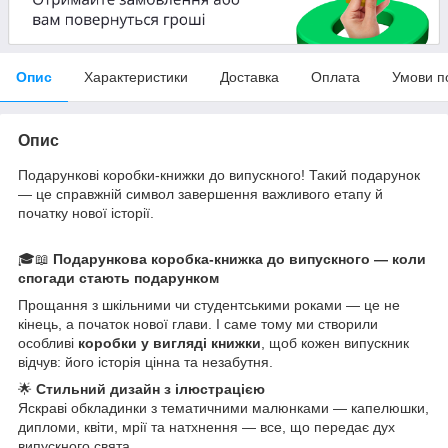
Опис
Характеристики
Доставка
Оплата
Умови п
Опис
Подарункові коробки-книжки до випускного! Такий подарунок
— це справжній символ завершення важливого етапу й
початку нової історії.
🎓📖
Подарункова коробка-книжка до випускного — коли
спогади стають подарунком
Прощання з шкільними чи студентськими роками — це не
кінець, а початок нової глави. І саме тому ми створили
особливі
коробки у вигляді книжки
, щоб кожен випускник
відчув: його історія цінна та незабутня.
🌟
Стильний дизайн з ілюстрацією
Яскраві обкладинки з тематичними малюнками — капелюшки,
дипломи, квіти, мрії та натхнення — все, що передає дух
випускного свята.