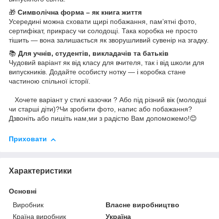
🎁
Символічна форма – як книга життя
Усередині можна сховати щирі побажання, пам’ятні фото,
сертифікат, прикрасу чи солодощі. Така коробка не просто
тішить — вона залишається як зворушливий сувенір на згадку.
📚
Для учнів, студентів, викладачів та батьків
Чудовий варіант як від класу для вчителя, так і від школи для
випускників. Додайте особисту нотку — і коробка стане
частиною спільної історії.
Хочете варіант у стилі казочки ? Або під різний вік (молодші
чи старші діти)?Чи зробити фото, напис або побажання?
Дзвоніть або пишіть нам,ми з радістю Вам допоможемо!😊
Приховати
Характеристики
Основні
Виробник
Власне виробництво
Країна виробник
Україна