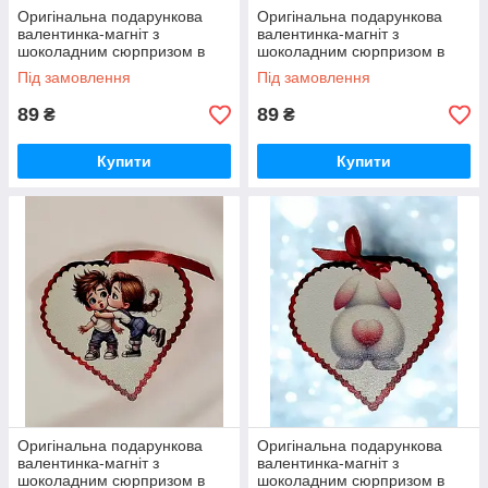
Оригінальна подарункова
Оригінальна подарункова
валентинка-магніт з
валентинка-магніт з
шоколадним сюрпризом в
шоколадним сюрпризом в
середині до Дня Закоханих
середині до Дня Закоханих
Під замовлення
Під замовлення
89
89
₴
₴
Купити
Купити
Оригінальна подарункова
Оригінальна подарункова
валентинка-магніт з
валентинка-магніт з
шоколадним сюрпризом в
шоколадним сюрпризом в