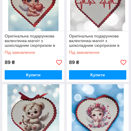
Оригінальна подарункова
Оригінальна подарункова
валентинка-магніт з
валентинка-магніт з
шоколадним сюрпризом в
шоколадним сюрпризом в
середині до Дня Закоханих
середині до Дня Закоханих
Під замовлення
Під замовлення
89
89
₴
₴
Купити
Купити