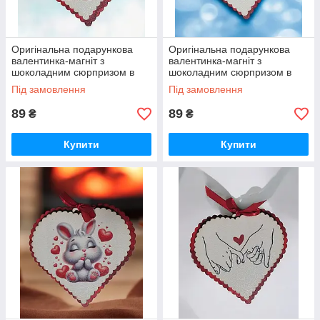
Оригінальна подарункова
Оригінальна подарункова
валентинка-магніт з
валентинка-магніт з
шоколадним сюрпризом в
шоколадним сюрпризом в
середині до Дня Закоханих
середині до Дня Закоханих
Під замовлення
Під замовлення
89
89
₴
₴
Купити
Купити