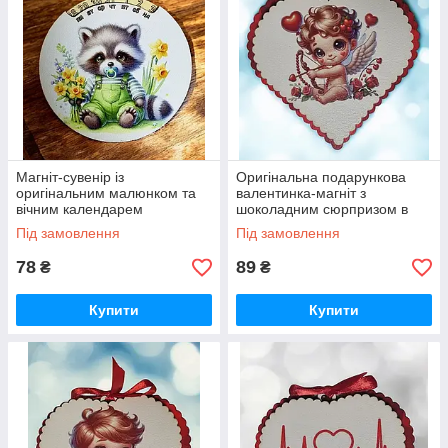
Магніт-сувенір із
Оригінальна подарункова
оригінальним малюнком та
валентинка-магніт з
вічним календарем
шоколадним сюрпризом в
середині до Дня Закоханих
Під замовлення
Під замовлення
78
89
₴
₴
Купити
Купити