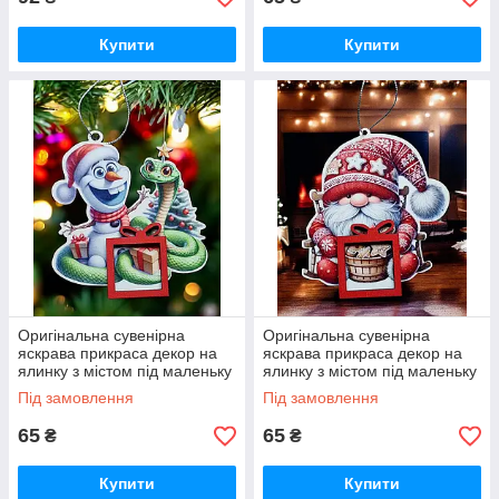
Купити
Купити
Оригінальна сувенірна
Оригінальна сувенірна
яскрава прикраса декор на
яскрава прикраса декор на
ялинку з містом під маленьку
ялинку з містом під маленьку
шоколадку або фото
шоколадку або фото
Під замовлення
Під замовлення
65
65
₴
₴
Купити
Купити