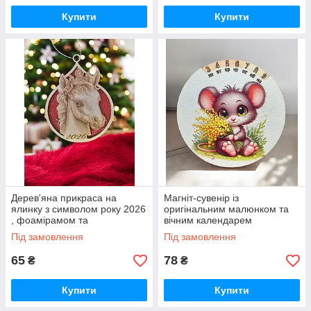
Купити
Купити
Дерев'яна прикраса на
Магніт-сувенір із
ялинку з символом року 2026
оригінальним малюнком та
, фоамірамом та
вічним календарем
гравіюванням
Під замовлення
Під замовлення
65
78
₴
₴
Купити
Купити