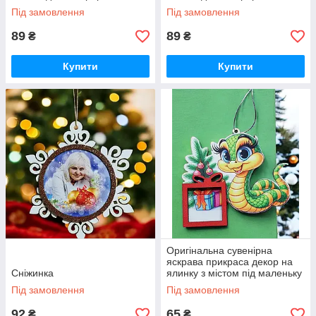
середині до Дня Закоханих
середині до Дня Закоханих
Під замовлення
Під замовлення
89
89
₴
₴
Купити
Купити
Оригінальна сувенірна
яскрава прикраса декор на
Сніжинка
ялинку з містом під маленьку
шоколадку або фото
Під замовлення
Під замовлення
92
65
₴
₴