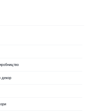
иробництво
й декор
ьори