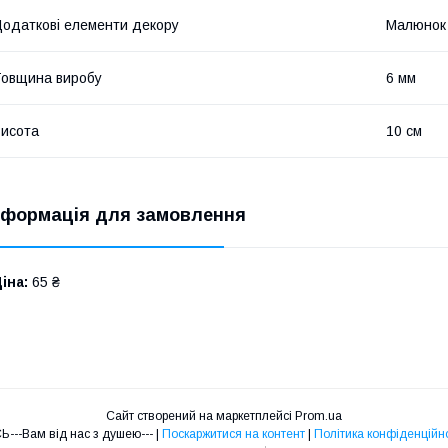
одаткові елементи декору
Малюнок
овщина виробу
6 мм
исота
10 см
нформація для замовлення
іна:
65 ₴
Сайт створений на маркетплейсі
Prom.ua
ОСЬ---Вам від нас з душею--- |
Поскаржитися на контент
|
Політика конфіденційно