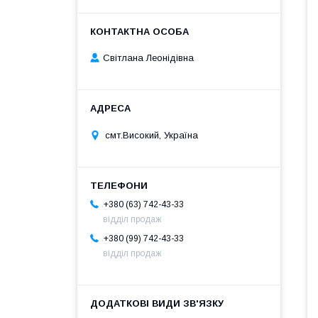
Світлана Леонідівна
смт.Високий, Україна
+380 (63) 742-43-33
відділ продаж
+380 (99) 742-43-33
відділ продаж