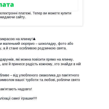
 електронні платежі. Тепер ви можете купити
окидаючи сайту.
прикрасою на ялинку!🎄
ти маленький сюрприз – шоколадку, фото або
у, а й стане особливою родзинкою свята.
арунків, які можна повісити прямо на ялинку.
 але й принесе радість кожному, хто знайде в ній
бливе – від улюбленого смаколика до пам’ятного
символом вашої турботи та любові, роблячи свято
пам’ятають надовго!
аціі самої іграшки!!!!