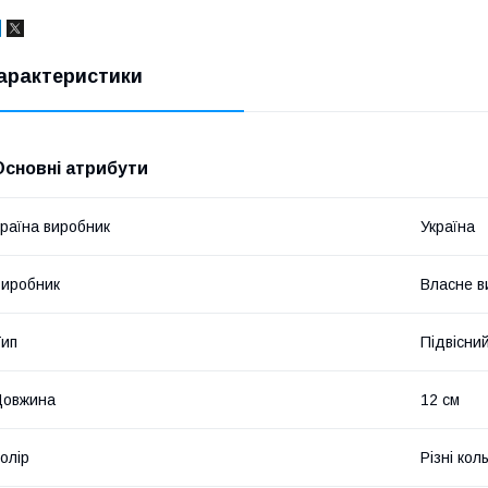
арактеристики
Основні атрибути
раїна виробник
Україна
иробник
Власне в
ип
Підвісни
Довжина
12 см
олір
Різні кол