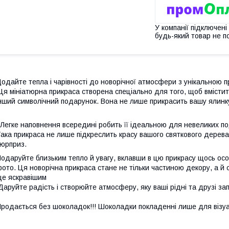
У компанії підключені
будь-який товар не п
одайте тепла і чарівності до новорічної атмосфери з унікальною 
я мініатюрна прикраса створена спеціально для того, щоб вмісти
нший символічний подарунок. Вона не лише прикрасить вашу ялинк
 Легке наповнення всередині робить її ідеальною для невеликих под
ака прикраса не лише підкреслить красу вашого святкового дерева,
юрприз.
одаруйте близьким тепло й увагу, вклавши в цю прикрасу щось осо
ото. Ця новорічна прикраса стане не тільки частиною декору, а й 
е яскравішим
аруйте радість і створюйте атмосферу, яку ваші рідні та друзі за
родається без шоколадок!!! Шоколадки покладенні лише для візуаліз