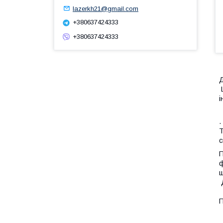
lazerkh21@gmail.com
+380637424333
+380637424333
Д
Ц
і
.
Т
с
П
ф
щ
Д
П