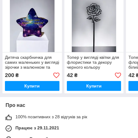
Дитяча скарбничка для
Топер у вигляді квітки для
Топе
самих маленьких у вигляді
флористики та декору
флор
зірочки з малюнком та
черного кольору
біли
написом
200
42
42
₴
₴
Купити
Купити
Про нас
100% позитивних з 28 відгуків за рік
Працює з 29.11.2021