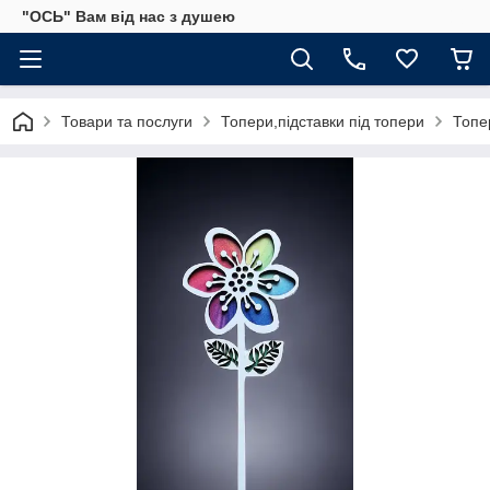
"ОСЬ" Вам від нас з душею
Товари та послуги
Топери,підставки під топери
Топе