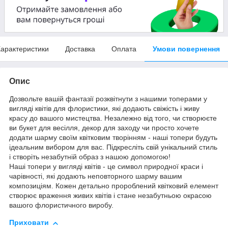
арактеристики
Доставка
Оплата
Умови повернення
Опис
Дозвольте вашій фантазії розквітнути з нашими топерами у
вигляді квітів для флористики, які додають свіжість і живу
красу до вашого мистецтва. Незалежно від того, чи створюєте
ви букет для весілля, декор для заходу чи просто хочете
додати шарму своїм квітковим творінням - наші топери будуть
ідеальним вибором для вас. Підкресліть свій унікальний стиль
і створіть незабутній образ з нашою допомогою!
Наші топери у вигляді квітів - це символ природної краси і
чарівності, які додають неповторного шарму вашим
композиціям. Кожен детально пророблений квітковий елемент
створює враження живих квітів і стане незабутньою окрасою
вашого флористичного виробу.
Приховати