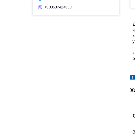
+380637424333
Д
к
х
у
Н
к
о
Х
В