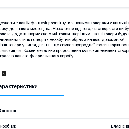
озвольте вашій фантазії розквітнути з нашими топерами у вигляді к
расу до вашого мистецтва. Незалежно від того, чи створюєте ви бу
очете додати шарму своїм квітковим творінням - наші топери будут
нікальний стиль і створіть незабутній образ з нашою допомогою!
аші топери у вигляді квітів - це символ природної краси і чарівно
омпозиціям. Кожен детально пророблений квітковий елемент створю
красою вашого флористичного виробу.
арактеристики
Основні
иробник
Власне в