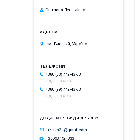
Світлана Леонідівна
смт.Високий, Україна
+380 (63) 742-43-33
відділ продаж
+380 (99) 742-43-33
відділ продаж
lazerkh21@gmail.com
+380637424333