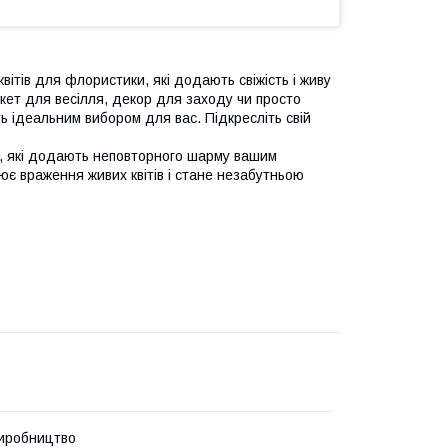
вітів для флористики, які додають свіжість і живу
кет для весілля, декор для заходу чи просто
ь ідеальним вибором для вас. Підкресліть свій
сті, які додають неповторного шарму вашим
є враження живих квітів і стане незабутньою
иробництво