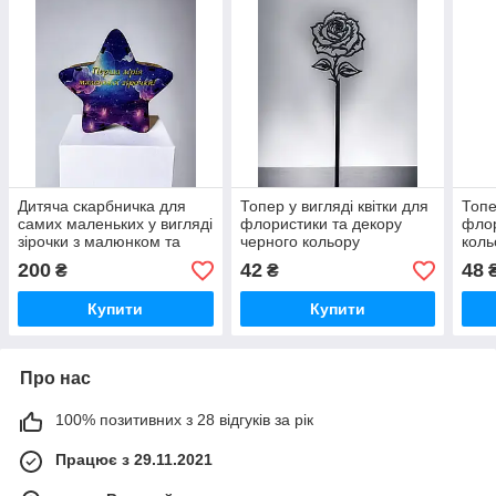
Дитяча скарбничка для
Топер у вигляді квітки для
Топе
самих маленьких у вигляді
флористики та декору
флор
зірочки з малюнком та
черного кольору
коль
написом
200
42
48
₴
₴
Купити
Купити
Про нас
100% позитивних з 28 відгуків за рік
Працює з 29.11.2021