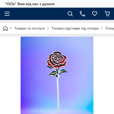
"ОСЬ" Вам від нас з душею
Товари та послуги
Топери,підставки під топери
Топе