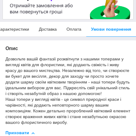
арактеристики
Доставка
Оплата
Умови повернення
Опис
Дозвольте вашій фантазії розквітнути з нашими топерами у
вигляді квітів для флористики, які додають свіжість і живу
красу до вашого мистецтва. Незалежно від того, чи створюєте
ви букет для весілля, декор для заходу чи просто хочете
додати шарму своїм квітковим творінням - наші топери будуть
ідеальним вибором для вас. Підкресліть свій унікальний стиль
і створіть незабутній образ з нашою допомогою!
Наші топери у вигляді квітів - це символ природної краси і
чарівності, які додають неповторного шарму вашим
композиціям. Кожен детально пророблений квітковий елемент
створює враження живих квітів і стане незабутньою окрасою
вашого флористичного виробу.
Приховати