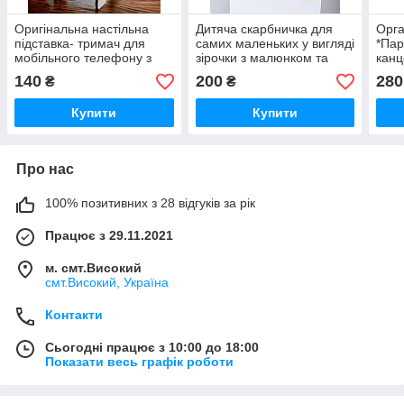
Оригінальна настільна
Дитяча скарбничка для
Орга
підставка- тримач для
самих маленьких у вигляді
*Пар
мобільного телефону з
зірочки з малюнком та
канц
малюнком
написом
мал
140
200
280
₴
₴
Купити
Купити
Про нас
100% позитивних з 28 відгуків за рік
Працює з 29.11.2021
м. смт.Високий
смт.Високий, Україна
Контакти
Сьогодні працює з 10:00 до 18:00
Показати весь графік роботи