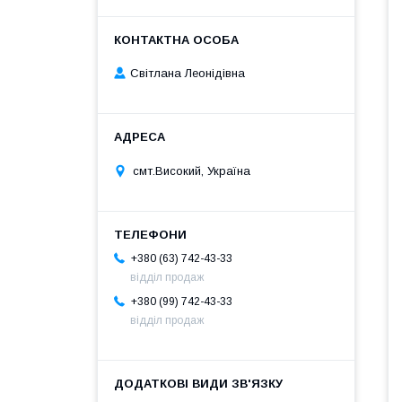
Світлана Леонідівна
смт.Високий, Україна
+380 (63) 742-43-33
відділ продаж
+380 (99) 742-43-33
відділ продаж