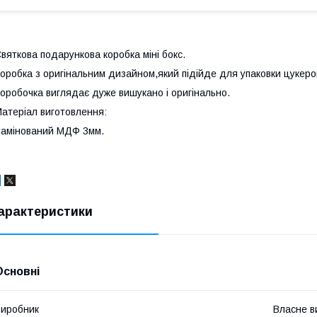
вяткова подарункова коробка міні бокс.
оробка з оригінальним дизайном,який підійде для упаковки цукерок,
оробочка виглядає дуже вишукано і оригінально.
атеріал виготовлення:
амінований МДФ 3мм.
арактеристики
Основні
иробник
Власне в