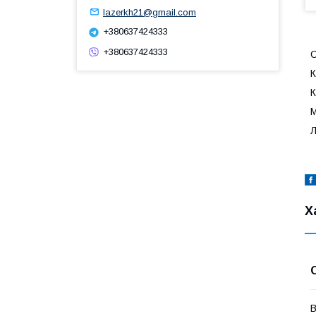
lazerkh21@gmail.com
+380637424333
+380637424333
С
К
К
М
Л
Х
В