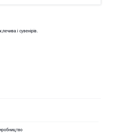
печива і сувенірів.
иробництво