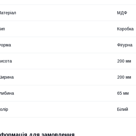
атеріал
МДФ
ип
Коробка
Форма
Фігурна
исота
200 мм
Ширина
200 мм
либина
65 мм
олір
Білий
нформація для замовлення