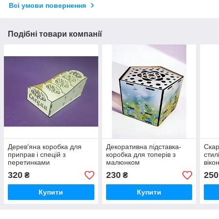
Всі умови повернення
Подібні товари компанії
Дерев'яна коробка для
Декоративна підставка-
Скар
приправ і спецій з
коробка для топерів з
стил
перетинками
малюнком
віко
320
230
250
₴
₴
Купити
Купити