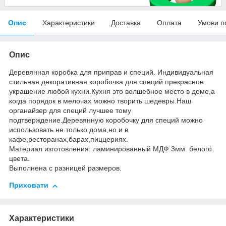
Опис
Характеристики
Доставка
Оплата
Умови п
Опис
Деревянная коробка для приправ и специй. Индивидуальная
стильная декоративная коробочка для специй прекрасное
украшение любой кухни.Кухня это волшебное место в доме,а
когда порядок в мелочах можно творить шедевры.Наш
органайзер для специй лучшее тому
подтверждение.Деревянную коробочку для специй можно
использовать не только дома,но и в
кафе,ресторанах,барах,пиццериях.
Материал изготовления: ламинированный МДФ 3мм. белого
цвета.
Выполнена с разницей размеров.
Приховати
Характеристики