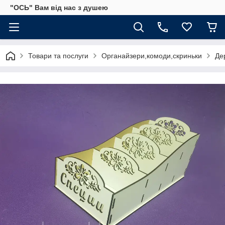
"ОСЬ" Вам від нас з душею
Товари та послуги
Органайзери,комоди,скриньки
Де